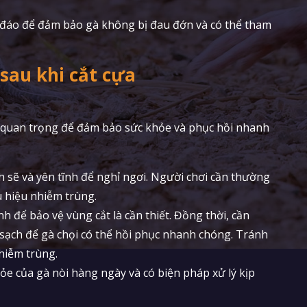
u đáo để đảm bảo gà không bị đau đớn và có thể tham
sau khi cắt cựa
rò quan trọng để đảm bảo sức khỏe và phục hồi nhanh
h sẽ và yên tĩnh để nghỉ ngơi. Người chơi cần thường
u hiệu nhiễm trùng.
 để bảo vệ vùng cắt là cần thiết. Đồng thời, cần
sạch để gà chọi có thể hồi phục nhanh chóng. Tránh
nhiễm trùng.
ỏe của gà nòi hàng ngày và có biện pháp xử lý kịp