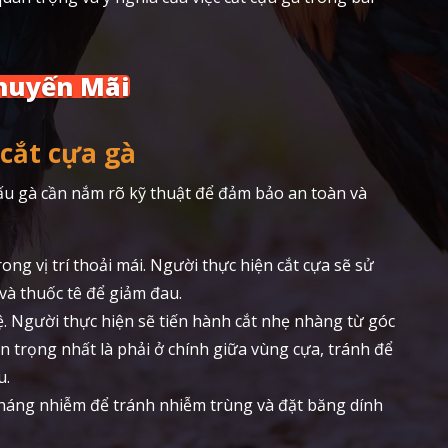
huyến Mãi
 cắt cựa gà
đấu gà cần nắm rõ kỹ thuật để đảm bảo an toàn và
ong vị trí thoải mái. Người thực hiện cắt cựa sẽ sử
à thuốc tê để giảm đau.
hệ. Người thực hiện sẽ tiến hành cắt nhẹ nhàng từ góc
n trọng nhất là phải ở chính giữa vùng cựa, tránh để
u.
kháng nhiễm để tránh nhiễm trùng và đặt băng dính