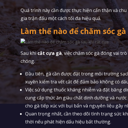
Quá trình này cần được thực hiện cẩn thận và ch
gia trận đấu một cách tối đa hiệu quả.
Làm thế nào để chăm sóc gà 
Sau khi
cắt cựa gà
, việc chăm sóc gà đóng vai t
chóng.
Đầu tiên, gà cần được đặt trong môi trường sạc
xuyên kiểm tra vết cắt để đảm bảo không có dấ
Việc sử dụng thuốc kháng nhiễm và đặt băng dính
cung cấp thức ăn giàu chất dinh dưỡng và nước 
cho gà tiếp xúc với bụi bẩn và nguyên liệu gây 
Quan trọng nhất, cần theo dõi tình trạng sức kh
thời nếu phát hiện dấu hiệu bất thường.