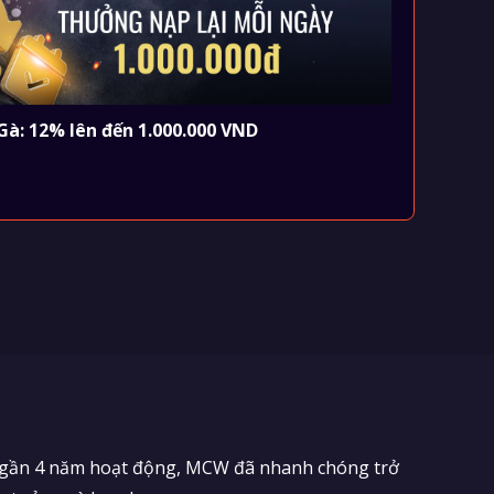
Gà: 12% lên đến 1.000.000 VND
ới gần 4 năm hoạt động, MCW đã nhanh chóng trở