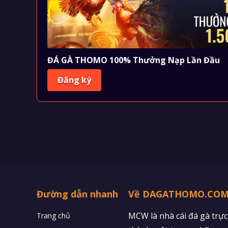
ĐÁ GÀ THOMO 100% Thưởng Nạp Lần Đầu
Đăng ký
Đường dẫn nhanh
Về
DAGATHOMO.CO
MCW là nhà cái đá gà trự
Trang chủ