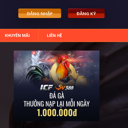
ĐĂNG NHẬP
ĐĂNG KÝ
KHUYẾN MÃI
LIÊN HỆ