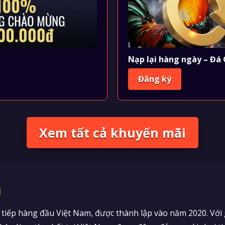
Nạp lại hàng ngày – Đá 
Đăng ký
Xem tất cả khuyến mãi
M
c tiếp hàng đầu Việt Nam, được thành lập vào năm 2020. V