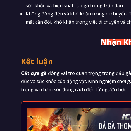
sức khỏe và hiệu suất của gà trong trận đấu.
Không đồng đều và khó khăn trong di chuyển: 
mất cân đối, khó khăn trong việc di chuyển và c
Nhận K
Kết luận
Cắt cựa gà
đóng vai trò quan trọng trong đấu gà
đức và sức khỏe của động vật. Kinh nghiệm chơi gà 
trọng và chăm sóc đúng cách đến từ người chơi.