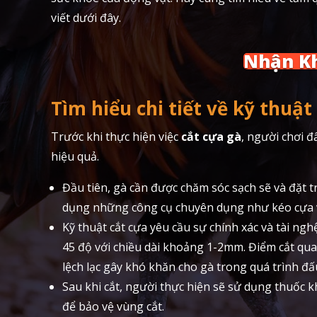
viết dưới đây.
Nhận K
Tìm hiểu chi tiết về kỹ thuật
Trước khi thực hiện việc
cắt cựa gà
, người chơi 
hiệu quả.
Đầu tiên, gà cần được chăm sóc sạch sẽ và đặt tr
dụng những công cụ chuyên dụng như kéo cựa v
Kỹ thuật cắt cựa yêu cầu sự chính xác và tài ng
45 độ với chiều dài khoảng 1-2mm. Điểm cắt qua
lệch lạc gây khó khăn cho gà trong quá trình đấ
Sau khi cắt, người thực hiện sẽ sử dụng thuốc 
để bảo vệ vùng cắt.