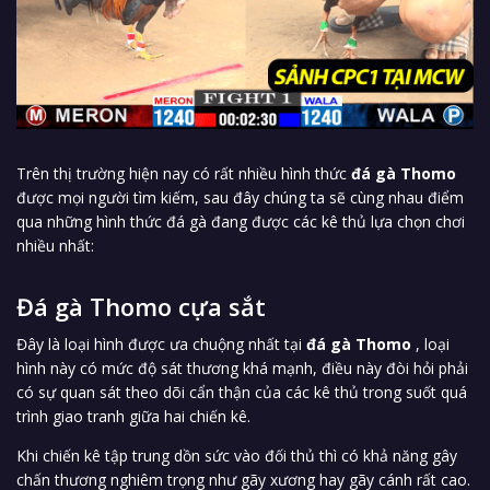
Trên thị trường hiện nay có rất nhiều hình thức
đá gà Thomo
được mọi người tìm kiếm, sau đây chúng ta sẽ cùng nhau điểm
qua những hình thức đá gà đang được các kê thủ lựa chọn chơi
nhiều nhất:
Đá gà Thomo cựa sắt
Đây là loại hình được ưa chuộng nhất tại
đá gà Thomo
, loại
hình này có mức độ sát thương khá mạnh, điều này đòi hỏi phải
có sự quan sát theo dõi cẩn thận của các kê thủ trong suốt quá
trình giao tranh giữa hai chiến kê.
Khi chiến kê tập trung dồn sức vào đối thủ thì có khả năng gây
chấn thương nghiêm trọng như gãy xương hay gãy cánh rất cao.