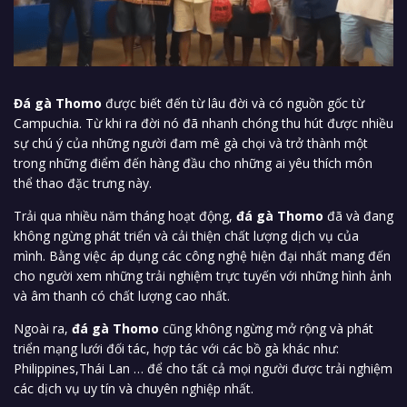
Đá gà Thomo
được biết đến từ lâu đời và có nguồn gốc từ
Campuchia. Từ khi ra đời nó đã nhanh chóng thu hút được nhiều
sự chú ý của những người đam mê gà chọi và trở thành một
trong những điểm đến hàng đầu cho những ai yêu thích môn
thể thao đặc trưng này.
Trải qua nhiều năm tháng hoạt động,
đá gà Thomo
đã và đang
không ngừng phát triển và cải thiện chất lượng dịch vụ của
mình. Bằng việc áp dụng các công nghệ hiện đại nhất mang đến
cho người xem những trải nghiệm trực tuyến với những hình ảnh
và âm thanh có chất lượng cao nhất.
Ngoài ra,
đá gà Thomo
cũng không ngừng mở rộng và phát
triển mạng lưới đối tác, hợp tác với các bồ gà khác như:
Philippines,Thái Lan … để cho tất cả mọi người được trải nghiệm
các dịch vụ uy tín và chuyên nghiệp nhất.