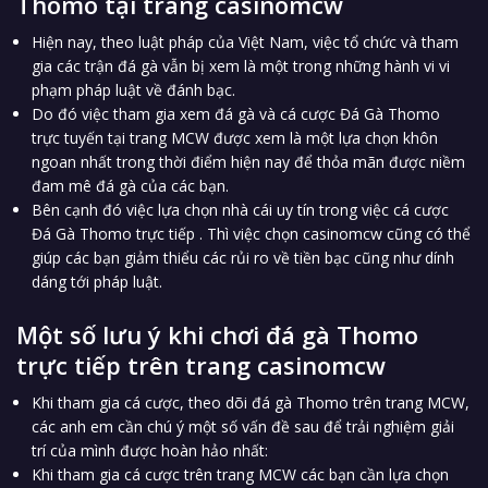
Thomo tại trang casinomcw
Hiện nay, theo luật pháp của Việt Nam, việc tổ chức và tham
gia các trận đá gà vẫn bị xem là một trong những hành vi vi
phạm pháp luật về đánh bạc.
Do đó việc tham gia xem đá gà và cá cược Đá Gà Thomo
trực tuyến tại trang MCW được xem là một lựa chọn khôn
ngoan nhất trong thời điểm hiện nay để thỏa mãn được niềm
đam mê đá gà của các bạn.
Bên cạnh đó việc lựa chọn nhà cái uy tín trong việc cá cược
Đá Gà Thomo trực tiếp . Thì việc chọn casinomcw cũng có thể
giúp các bạn giảm thiểu các rủi ro về tiền bạc cũng như dính
dáng tới pháp luật.
Một số lưu ý khi chơi đá gà Thomo
trực tiếp trên trang casinomcw
Khi tham gia cá cược, theo dõi đá gà Thomo trên trang MCW,
các anh em cần chú ý một số vấn đề sau để trải nghiệm giải
trí của mình được hoàn hảo nhất:
Khi tham gia cá cược trên trang MCW các bạn cần lựa chọn