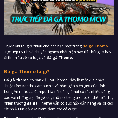
Trước khi tôi giới thiệu cho các bạn một trang
đá gà Thomo
trực tiếp uy tín và chuyên nghiệp nhất hiện nay thì chúng ta hãy
đi tìm hiểu về sơ lược về
đá gà Thomo.
Đá gà Thomo là gì?
Đá gà thomo
có sân đấu tại Thomo, đây là một địa phận
thuộc tỉnh Kandal,Campuchia và nằm gần biên giới của tỉnh
Long An nước ta. Campuchia nổi tiếng là nơi có rất nhiều sòng
bạc với những trại đá gà quy mô nổi tiếng trên toàn thế giới. Tuy
nhiên trường
đá gà Thomo
vẫn có sức hấp dẫn riêng và lôi kéo
rất nhiều tín đồ Việt Nam đam mê cá cược.