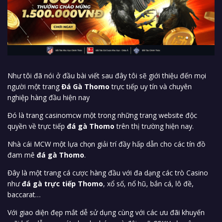
Như tôi đã nói ở đầu bài viết sau đây tôi sẽ giới thiệu đến mọi
người một trang
Đá Gà Thomo
trực tiếp uy tín và chuyên
nghiệp hàng đầu hiện nay
Đó là trang casinomcw một trong những trang website độc
quyền về trực tiếp
đá gà Thomo
trên thị trường hiện nay.
Nhà cái MCW một lựa chọn giải trí đầy hấp dẫn cho các tín đồ
đam mê
đá gà Thomo
.
Đây là một trang cá cược hàng đầu với đa dạng các trò Casino
như
đá gà trực tiếp Thomo
, xổ số, nổ hũ, bắn cá, lô đề,
baccarat…
Với giao diện đẹp mắt dễ sử dụng cùng với các ưu đãi khuyến