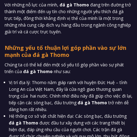
Với những nỗ lực của mình,
đá gà Thomo
đang trên đường trở
thành một điểm đến uy tín cho những người yêu thích đá gà
trực tiếp, đồng thời khẳng định vị thế của mình là một trong
những nhà cung cấp dịch vụ hàng đầu trong ngành công nghiệp
giải trí và cá cược trực tuyến.
Những yếu tố thuận lợi góp phần vào sự lớn
mạnh của đá gà Thomo
Chúng ta có thể kể đến một số yếu tố góp phần vào sự phát
triển của
đá gà Thomo
như sau:
Vị trí địa lý: Thomo nằm giáp ranh với huyện Đức Huệ – tỉnh
Long An của Việt Nam, đây là cửa ngõ giao thương quan
trọng của hai nước. Chính nhờ điều này đã giúp cho việc đi lại,
tiếp cận các sòng bạc, đấu trường
đá gà Thomo
trở nên dễ
dàng hơn rất nhiều.
Hệ thống cơ sở vật chất hiện đại: Các sòng bạc, đấu trường
đá gà Thomo
được đầu tư xây dựng với các trang thiết bị
hiện đại, đáp ứng nhu cầu của người chơi. Các trận đá gà
được tổ chức chuyên nghiệp và với quy mô lớn, thu hút đông