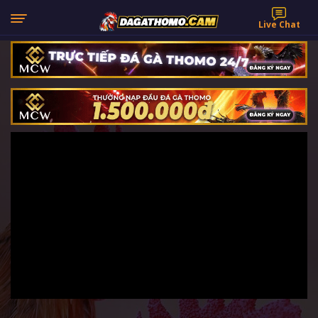
Live Chat