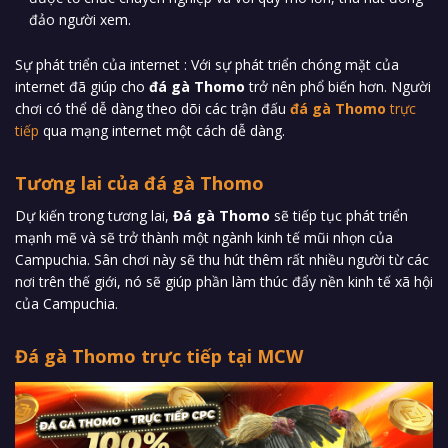
đảo người xem.
Sự phát triển của internet : Với sự phát triển chóng mặt của
internet đã giúp cho
đá gà Thomo
trở nên phổ biến hơn. Người
chơi có thể dễ dàng theo dõi các trận đấu
đá gà Thomo
trực
tiếp
qua mạng internet một cách dễ dàng.
Tương lai của đá gà Thomo
Dự kiến trong tương lai,
Đá gà Thomo
sẽ tiếp tục phát triển
mạnh mẽ và sẽ trở thành một ngành kinh tế mũi nhọn của
Campuchia. Sân chơi này sẽ thu hút thêm rất nhiều người từ các
nơi trên thế giới, nó sẽ giúp phần làm thúc đẩy nền kinh tế xã hội
của Campuchia.
Đá gà Thomo trực tiếp tại MCW