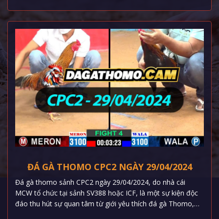
cầu giải trí của cộng đồng người chơi. Khám phá sự hấp
dẫn của những trận đấu đá gà Thomo tại đá gà thomo
CPC4 ngày 29/04/2024.
ĐÁ GÀ THOMO CPC2 NGÀY 29/04/2024
Đá gà thomo sảnh CPC2 ngày 29/04/2024, do nhà cái
MCW tổ chức tại sảnh SV388 hoặc ICF, là một sự kiện độc
đáo thu hút sự quan tâm từ giới yêu thích đá gà Thomo,
đặc biệt là từ các trường đá gà nổi tiếng của CPC (trường