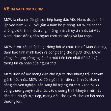
Về
DAGATHOMO.COM
MCW là nhà cái đá gà trực tiếp hàng đầu Việt Nam, được thành
lập vào năm 2020. Với gần 4 năm hoạt động, MCW đã nhanh
chóng trở thành một trong những nhà cái uy tín nhất tại Việt
Nam, được đông đảo người chơi tin tưởng và lựa chọn.
MCW được cấp phép hoạt động bởi tổ chức Isle of Man Gaming,
đảm bảo tính minh bạch và công bằng cho người chơi. MCW
cũng sử dụng công nghệ bảo mật tiên tiến nhất để bảo vệ
thông tin cá nhân của người chơi.
MCW luôn nỗ lực mang đến cho người chơi những trải nghiệm
giải trí tốt nhất. MCW có đội ngũ nhân viên chăm sóc khách
hàng chuyên nghiệp, sẵn sàng hỗ trợ người chơi 24/7. MCW
cũng thường xuyên tổ chức các chương trình khuyến mãi hấp
dẫn cho đá gà trực tiếp, mang đến cho người chơi cơ hội nhận
thưởng lớn.