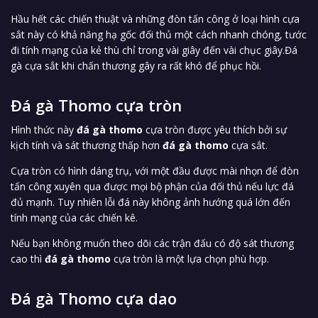
Hầu hết các chiến thuật và những đòn tấn công ở loại hình cựa
sắt này có khả năng hạ gốc đối thủ một cách nhanh chóng, tước
đi tính mạng của kẻ thù chỉ trong vài giây đến vài chục giây.Đá
gà cựa sắt khi chấn thương gây ra rất khó để phục hồi.
Đá gà Thomo cựa tròn
Hình thức này
đá gà thomo
cựa tròn được yêu thích bởi sự
kịch tính và sát thương thấp hơn
đá gà thomo
cựa sắt.
Cựa tròn có hình dáng trụ, với một đầu được mài nhọn để đòn
tấn công xuyên qua được mọi bộ phận của đối thủ nếu lực đá
đủ mạnh. Tuy nhiên lỗi đá này không ảnh hướng quá lớn đến
tính mạng của các chiến kê.
Nếu bạn không muốn theo dõi các trận đấu có độ sát thương
cao thì
đá gà thomo
cựa tròn là một lựa chọn phù hợp.
Đá gà Thomo cựa dao