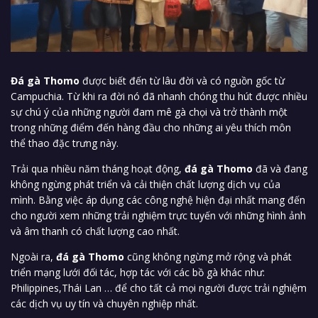
Đá gà Thomo
được biết đến từ lâu đời và có nguồn gốc từ
Campuchia. Từ khi ra đời nó đã nhanh chóng thu hút được nhiều
sự chú ý của những người đam mê gà chọi và trở thành một
trong những điểm đến hàng đầu cho những ai yêu thích môn
thể thao đặc trưng này.
Trải qua nhiều năm tháng hoạt động,
đá gà Thomo
đã và đang
không ngừng phát triển và cải thiện chất lượng dịch vụ của
mình. Bằng việc áp dụng các công nghệ hiện đại nhất mang đến
cho người xem những trải nghiệm trực tuyến với những hình ảnh
và âm thanh có chất lượng cao nhất.
Ngoài ra,
đá gà Thomo
cũng không ngừng mở rộng và phát
triển mạng lưới đối tác, hợp tác với các bồ gà khác như:
Philippines,Thái Lan … để cho tất cả mọi người được trải nghiệm
các dịch vụ uy tín và chuyên nghiệp nhất.