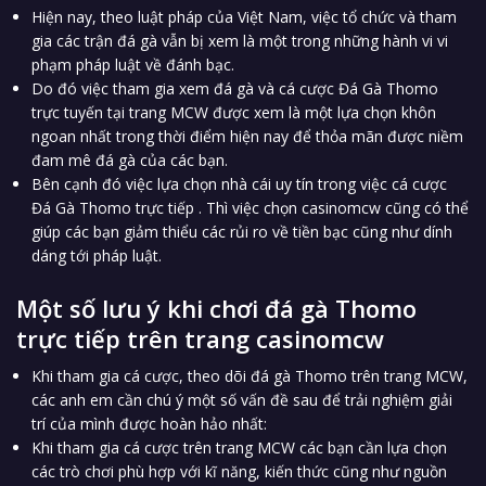
Hiện nay, theo luật pháp của Việt Nam, việc tổ chức và tham
gia các trận đá gà vẫn bị xem là một trong những hành vi vi
phạm pháp luật về đánh bạc.
Do đó việc tham gia xem đá gà và cá cược Đá Gà Thomo
trực tuyến tại trang MCW được xem là một lựa chọn khôn
ngoan nhất trong thời điểm hiện nay để thỏa mãn được niềm
đam mê đá gà của các bạn.
Bên cạnh đó việc lựa chọn nhà cái uy tín trong việc cá cược
Đá Gà Thomo trực tiếp . Thì việc chọn casinomcw cũng có thể
giúp các bạn giảm thiểu các rủi ro về tiền bạc cũng như dính
dáng tới pháp luật.
Một số lưu ý khi chơi đá gà Thomo
trực tiếp trên trang casinomcw
Khi tham gia cá cược, theo dõi đá gà Thomo trên trang MCW,
các anh em cần chú ý một số vấn đề sau để trải nghiệm giải
trí của mình được hoàn hảo nhất:
Khi tham gia cá cược trên trang MCW các bạn cần lựa chọn
các trò chơi phù hợp với kĩ năng, kiến thức cũng như nguồn