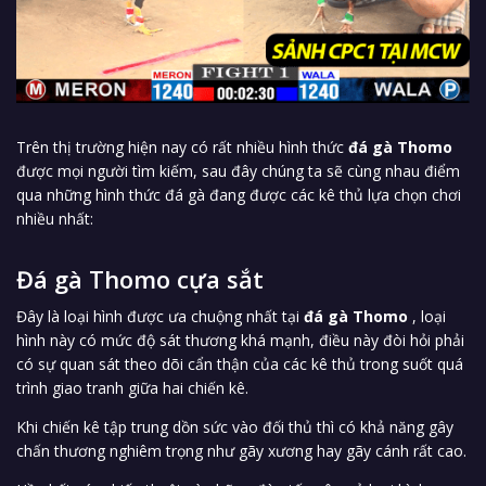
Trên thị trường hiện nay có rất nhiều hình thức
đá gà Thomo
được mọi người tìm kiếm, sau đây chúng ta sẽ cùng nhau điểm
qua những hình thức đá gà đang được các kê thủ lựa chọn chơi
nhiều nhất:
Đá gà Thomo cựa sắt
Đây là loại hình được ưa chuộng nhất tại
đá gà Thomo
, loại
hình này có mức độ sát thương khá mạnh, điều này đòi hỏi phải
có sự quan sát theo dõi cẩn thận của các kê thủ trong suốt quá
trình giao tranh giữa hai chiến kê.
Khi chiến kê tập trung dồn sức vào đối thủ thì có khả năng gây
chấn thương nghiêm trọng như gãy xương hay gãy cánh rất cao.