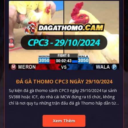
ĐÁ GÀ THOMO CPC3 NGÀY 29/10/2024
Sự kiện đá gà thomo sảnh CPC3 ngày 29/10/2024 tại sảnh
SV388 hoặc ICF, do nhà cái MCW đứng ra tổ chức, không
chỉ là nơi quy tụ những trận đấu đá gà Thomo hấp dẫn từ
các trường đá gà Campuchia nổi tiếng của CPC mà còn
mang đến cho người chơi một trải nghiệm độc đáo và sôi
Xem Thêm
động. Các trận đấu diễn ra liên tục từ 08 giờ sáng đến 08