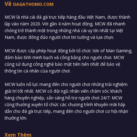
Về
DAGATHOMO.COM
MCW là nhà cái đá gà trực tiếp hàng đầu Việt Nam, được thành
lập vào năm 2020. Với gần 4 năm hoạt động, MCW đã nhanh
chóng trở thành một trong những nhà cái uy tín nhất tại Việt
Nam, được đông đảo người chơi tin tưởng và lựa chọn.
MCW được cấp phép hoạt động bởi tổ chức Isle of Man Gaming,
đảm bảo tính minh bạch và công bằng cho người chơi. MCW
cũng sử dụng công nghệ bảo mật tiên tiến nhất để bảo vệ
thông tin cá nhân của người chơi.
MCW luôn nỗ lực mang đến cho người chơi những trải nghiệm
giải trí tốt nhất. MCW có đội ngũ nhân viên chăm sóc khách
hàng chuyên nghiệp, sẵn sàng hỗ trợ người chơi 24/7. MCW
cũng thường xuyên tổ chức các chương trình khuyến mãi hấp
dẫn cho đá gà trực tiếp, mang đến cho người chơi cơ hội nhận
thưởng lớn.
Xem Thêm