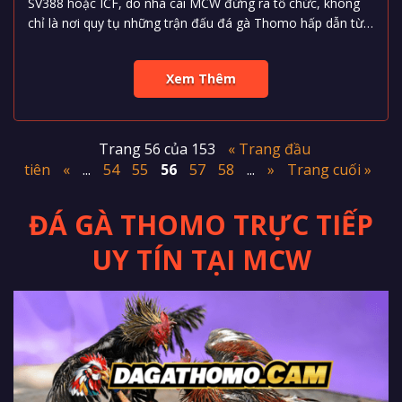
SV388 hoặc ICF, do nhà cái MCW đứng ra tổ chức, không
chỉ là nơi quy tụ những trận đấu đá gà Thomo hấp dẫn từ
các trường đá gà Campuchia nổi tiếng của CPC mà còn
mang đến cho người chơi một trải nghiệm độc đáo và sôi
Xem Thêm
động. Các trận đấu diễn ra liên tục từ 08 giờ sáng đến 08
giờ tối hàng ngày, với đa dạng thể loại cược và mức đặt
cược linh hoạt để phù hợp với mong muốn đa dạng của
cộng đồng người chơi. Chắc chắn rằng, những trận đấu đá
Trang 56 của 153
« Trang đầu
gà Thomo kịch tính đang chờ đón bạn tại sự kiện đá gà
tiên
«
...
54
55
56
57
58
...
»
Trang cuối »
thomo CPC3 ngày 24/10/2024.
ĐÁ GÀ THOMO TRỰC TIẾP
UY TÍN TẠI MCW