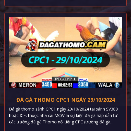
giờ tối hàng ngày, với đa dạng thể loại cược và mức đặt
cược linh hoạt để phù hợp với mong muốn đa dạng của
cộng đồng người chơi. Chắc chắn rằng, những trận đấu đá
gà Thomo kịch tính đang chờ đón bạn tại sự kiện đá gà
thomo CPC3 ngày 29/10/2024.
ĐÁ GÀ THOMO CPC1 NGÀY 29/10/2024
Đá gà thomo sảnh CPC1 ngày 29/10/2024 tại sảnh SV388
hoặc ICF, thuộc nhà cái MCW là sự kiện đá gà hấp dẫn từ
các trường đá gà Thomo nổi tiếng CPC (trường đá gà
Campuchia). Các trận đấu đá gà thomo được tổ chức liên