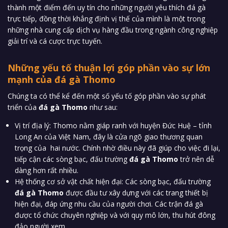
thành một điểm đến uy tín cho những người yêu thích đá gà
trực tiếp, đồng thời khẳng định vị thế của mình là một trong
những nhà cung cấp dịch vụ hàng đầu trong ngành công nghiệp
giải trí và cá cược trực tuyến.
Những yếu tố thuận lợi góp phần vào sự lớn
mạnh của đá gà Thomo
Chúng ta có thể kể đến một số yếu tố góp phần vào sự phát
triển của
đá gà Thomo
như sau:
Vị trí địa lý: Thomo nằm giáp ranh với huyện Đức Huệ – tỉnh
Long An của Việt Nam, đây là cửa ngõ giao thương quan
trọng của hai nước. Chính nhờ điều này đã giúp cho việc đi lại,
tiếp cận các sòng bạc, đấu trường
đá gà Thomo
trở nên dễ
dàng hơn rất nhiều.
Hệ thống cơ sở vật chất hiện đại: Các sòng bạc, đấu trường
đá gà Thomo
được đầu tư xây dựng với các trang thiết bị
hiện đại, đáp ứng nhu cầu của người chơi. Các trận đá gà
được tổ chức chuyên nghiệp và với quy mô lớn, thu hút đông
đảo người xem.