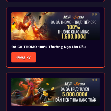
ĐÁ GÀ THOMO 100% Thưởng Nạp Lần Đầu
Đăng ký