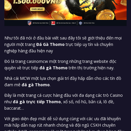
Như tôi đã nói ở đầu bài viết sau đây tôi sẽ giới thiệu đến mọi
người một trang
Đá Gà Thomo
trực tiếp uy tín và chuyên
nghiệp hàng đầu hiện nay
Đó là trang casinomcw một trong những trang website độc
quyền về trực tiếp
đá gà Thomo
trên thị trường hiện nay.
Nhà cái MCW một lựa chọn giải trí đầy hấp dẫn cho các tín đồ
đam mê
đá gà Thomo
.
Đây là một trang cá cược hàng đầu với đa dạng các trò Casino
như
đá gà trực tiếp Thomo
, xổ số, nổ hũ, bắn cá, lô đề,
baccarat…
Với giao diện đẹp mắt dễ sử dụng cùng với các ưu đãi khuyến
mãi hấp dẫn nạp rút nhanh chóng và đội ngũ CSKH chuyên