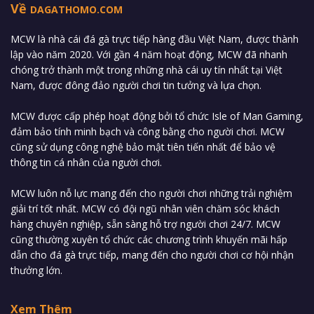
Về
DAGATHOMO.COM
MCW là nhà cái đá gà trực tiếp hàng đầu Việt Nam, được thành
lập vào năm 2020. Với gần 4 năm hoạt động, MCW đã nhanh
chóng trở thành một trong những nhà cái uy tín nhất tại Việt
Nam, được đông đảo người chơi tin tưởng và lựa chọn.
MCW được cấp phép hoạt động bởi tổ chức Isle of Man Gaming,
đảm bảo tính minh bạch và công bằng cho người chơi. MCW
cũng sử dụng công nghệ bảo mật tiên tiến nhất để bảo vệ
thông tin cá nhân của người chơi.
MCW luôn nỗ lực mang đến cho người chơi những trải nghiệm
giải trí tốt nhất. MCW có đội ngũ nhân viên chăm sóc khách
hàng chuyên nghiệp, sẵn sàng hỗ trợ người chơi 24/7. MCW
cũng thường xuyên tổ chức các chương trình khuyến mãi hấp
dẫn cho đá gà trực tiếp, mang đến cho người chơi cơ hội nhận
thưởng lớn.
Xem Thêm