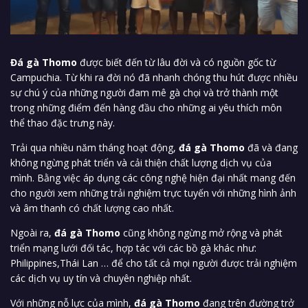
Đá gà Thomo
được biết đến từ lâu đời và có nguồn gốc từ
Campuchia. Từ khi ra đời nó đã nhanh chóng thu hút được nhiều
sự chú ý của những người đam mê gà chọi và trở thành một
trong những điểm đến hàng đầu cho những ai yêu thích môn
thể thao đặc trưng này.
Trải qua nhiều năm tháng hoạt động,
đá gà Thomo
đã và đang
không ngừng phát triển và cải thiện chất lượng dịch vụ của
mình. Bằng việc áp dụng các công nghệ hiện đại nhất mang đến
cho người xem những trải nghiệm trực tuyến với những hình ảnh
và âm thanh có chất lượng cao nhất.
Ngoài ra,
đá gà Thomo
cũng không ngừng mở rộng và phát
triển mạng lưới đối tác, hợp tác với các bồ gà khác như:
Philippines,Thái Lan … để cho tất cả mọi người được trải nghiệm
các dịch vụ uy tín và chuyên nghiệp nhất.
Với những nỗ lực của mình,
đá gà Thomo
đang trên đường trở