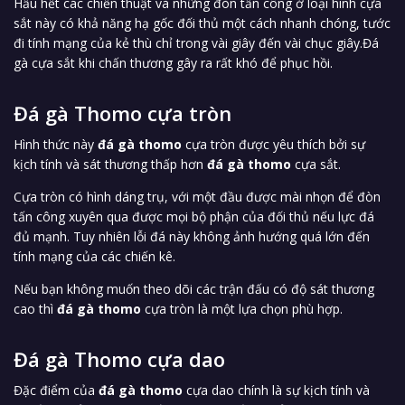
Hầu hết các chiến thuật và những đòn tấn công ở loại hình cựa
sắt này có khả năng hạ gốc đối thủ một cách nhanh chóng, tước
đi tính mạng của kẻ thù chỉ trong vài giây đến vài chục giây.Đá
gà cựa sắt khi chấn thương gây ra rất khó để phục hồi.
Đá gà Thomo cựa tròn
Hình thức này
đá gà thomo
cựa tròn được yêu thích bởi sự
kịch tính và sát thương thấp hơn
đá gà thomo
cựa sắt.
Cựa tròn có hình dáng trụ, với một đầu được mài nhọn để đòn
tấn công xuyên qua được mọi bộ phận của đối thủ nếu lực đá
đủ mạnh. Tuy nhiên lỗi đá này không ảnh hướng quá lớn đến
tính mạng của các chiến kê.
Nếu bạn không muốn theo dõi các trận đấu có độ sát thương
cao thì
đá gà thomo
cựa tròn là một lựa chọn phù hợp.
Đá gà Thomo cựa dao
Đặc điểm của
đá gà thomo
cựa dao chính là sự kịch tính và