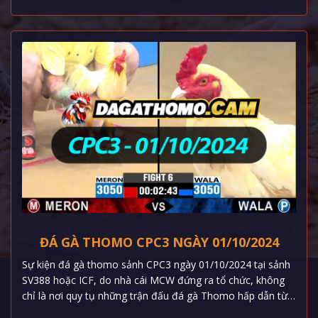
mức đặt cược, phù hợp với đa dạng nhu cầu của người
chơi. Hứa hẹn những trận đấu đá gà Thomo kịch tính tại sự
kiện đá gà thomo CPC2 ngày 03/10/2024.
ĐÁ GÀ THOMO CPC3 NGÀY 01/10/2024
Sự kiện đá gà thomo sảnh CPC3 ngày 01/10/2024 tại sảnh
SV388 hoặc ICF, do nhà cái MCW đứng ra tổ chức, không
chỉ là nơi quy tụ những trận đấu đá gà Thomo hấp dẫn từ
các trường đá gà Campuchia nổi tiếng của CPC mà còn