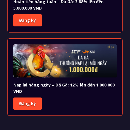
Hoàn tiền hàng tuần – Đá Gà: 3.88% lên đến
5.000.000 VND
Đăng ký
Nạp lại hàng ngày – Đá Gà: 12% lên đến 1.000.000
VND
Đăng ký