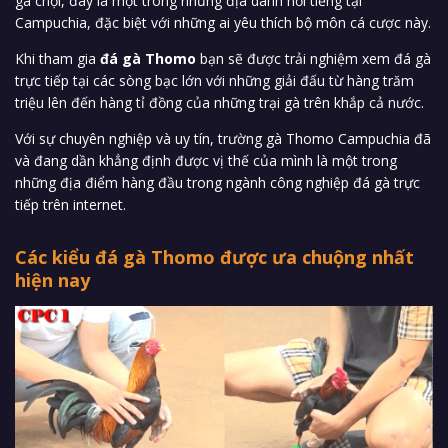
gà chọi, đây là một trong những địa danh nổi tiếng tại
Campuchia, đặc biệt với những ai yêu thích bộ môn cá cược này.
Khi tham gia
đá gà Thomo
bạn sẽ được trải nghiệm xem đá gà
trực tiếp tại các sòng bạc lớn với những giải đấu từ hàng trăm
triệu lên đến hàng tỉ đồng của những trại gà trên khắp cả nước.
Với sự chuyên nghiệp và uy tín, trường gà Thomo Campuchia đã
và đang dần khẳng định được vị thế của mình là một trong
những địa điểm hàng đầu trong ngành công nghiệp đá gà trực
tiếp trên internet.
Các kiểu đá gà Thomo được ưa chuộng nhất
hiện nay