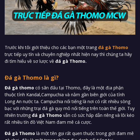
Trước khi tôi giới thiệu cho các bạn một trang
đá gà Thomo
trực tiếp uy tín và chuyên nghiệp nhất hiện nay thì chúng ta hãy
đi tìm hiểu về sơ lược về
đá gà Thomo.
Đá gà Thomo là gì?
Đá gà thomo
có sân đấu tại Thomo, đây là một địa phận
thuộc tỉnh Kandal,Campuchia và nằm gần biên giới của tỉnh
Long An nước ta. Campuchia nổi tiếng là nơi có rất nhiều sòng
bạc với những trại đá gà quy mô nổi tiếng trên toàn thế giới. Tuy
nhiên trường
đá gà Thomo
vẫn có sức hấp dẫn riêng và lôi kéo
rất nhiều tín đồ Việt Nam đam mê cá cược.
Đá gà Thomo
là một tên gọi rất quen
thuộc
trong giới đam mê