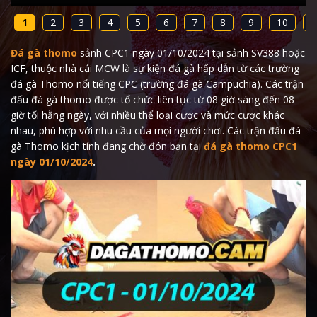
1
2
3
4
5
6
7
8
9
10
1
Đá gà thomo
sảnh CPC1 ngày 01/10/2024 tại sảnh SV388 hoặc
ICF, thuộc nhà cái MCW là sự kiện đá gà hấp dẫn từ các trường
đá gà Thomo nổi tiếng CPC (trường đá gà Campuchia). Các trận
đấu đá gà thomo được tổ chức liên tục từ 08 giờ sáng đến 08
giờ tối hằng ngày, với nhiều thể loại cược và mức cược khác
nhau, phù hợp với nhu cầu của mọi người chơi. Các trận đấu đá
gà Thomo kịch tính đang chờ đón bạn tại
đá gà thomo CPC1
ngày 01/10/2024
.