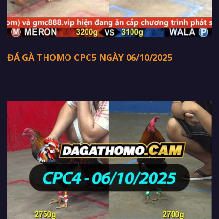
ĐÁ GÀ THOMO CPC5 NGÀY 06/10/2025