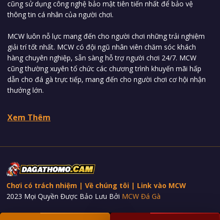
cũng sử dụng công nghệ bảo mật tiên tiến nhất để bảo vệ
thông tin cá nhân của người chơi.
MCW luôn nỗ lực mang đến cho người chơi những trải nghiệm
giải trí tốt nhất. MCW có đội ngũ nhân viên chăm sóc khách
hàng chuyên nghiệp, sẵn sàng hỗ trợ người chơi 24/7. MCW
cũng thường xuyên tổ chức các chương trình khuyến mãi hấp
dẫn cho đá gà trực tiếp, mang đến cho người chơi cơ hội nhận
thưởng lớn.
Xem Thêm
Chơi có trách nhiệm
|
Về chúng tôi
|
Link vào MCW
2023 Mọi Quyền Được Bảo Lưu Bởi
MCW Đá Gà