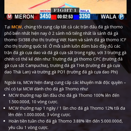
Tại
MCW
, chúng tôi cung cấp tất cả các trận đấu đá gà thomo
phổ biến nhất hiện nay ở 2 sảnh nổi tiếng nhất là sảnh đá gà
thomo SV388 cho thị trường Việt Nam và sảnh đá gà thomo ICF
cho thị trường quốc tế. Ở mỗi sảnh luôn đảm bảo đầy đủ các
trận đá gà cựa dao và đá gà cựa sắt trong ngày, với 3 trường gà
chính có thể kể đến như: Trường đá gà thomo CPC (trường đá
gà cựa sắt Campuchia), trường đá gà THA (trường đá gà cựa
dao Thái Lan) và trường gà PO1 (trường đá gà cựa dao Phi)
Ngoài ra, MCW hiện đang cung cấp các khuyến mãi độc quyền –
chỉ có tại MCW dành cho đá gà Thomo như:
MCW thưởng nạp lần đầu cho đá gà Thomo 100% lên đến
1.500.000đ, 10 vòng cược.
MCW thưởng nạp 1 ngày / 1 lần cho đá gà Thomo 12% tối đa
lên đến 1.000.000đ, 3 vòng cược.
Hoàn tiền tuần cho đá gà Thomo 3.88% lên đến 5.000.000đ,
yêu cầu 1 vòng cược.