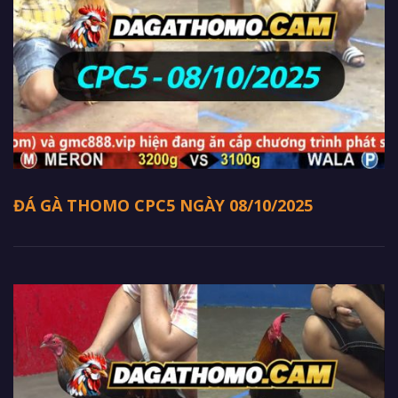
ĐÁ GÀ THOMO CPC5 NGÀY 08/10/2025