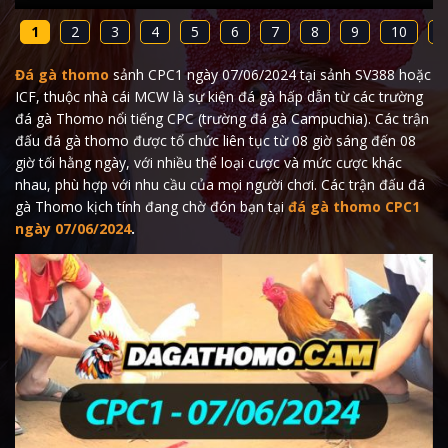
1
2
3
4
5
6
7
8
9
10
1
Đá gà thomo
sảnh CPC1 ngày 07/06/2024 tại sảnh SV388 hoặc
ICF, thuộc nhà cái MCW là sự kiện đá gà hấp dẫn từ các trường
đá gà Thomo nổi tiếng CPC (trường đá gà Campuchia). Các trận
đấu đá gà thomo được tổ chức liên tục từ 08 giờ sáng đến 08
giờ tối hằng ngày, với nhiều thể loại cược và mức cược khác
nhau, phù hợp với nhu cầu của mọi người chơi. Các trận đấu đá
gà Thomo kịch tính đang chờ đón bạn tại
đá gà thomo CPC1
ngày 07/06/2024
.