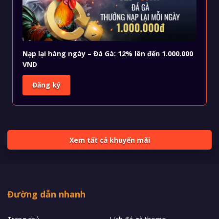
Nạp lại hàng ngày – Đá Gà: 12% lên đến 1.000.000
VND
Đăng ký
Xem tất cả khuyến mãi
Đường dẫn nhanh