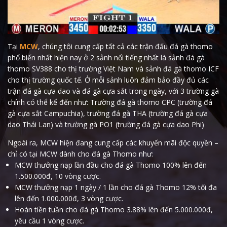
Tại
MCW
, chúng tôi cung cấp tất cả các trận đấu đá gà thomo
phổ biến nhất hiện nay ở 2 sảnh nổi tiếng nhất là sảnh đá gà
thomo SV388 cho thị trường Việt Nam và sảnh đá gà thomo ICF
cho thị trường quốc tế. Ở mỗi sảnh luôn đảm bảo đầy đủ các
trận đá gà cựa dao và đá gà cựa sắt trong ngày, với 3 trường gà
chính có thể kể đến như: Trường đá gà thomo CPC (trường đá
gà cựa sắt Campuchia), trường đá gà THA (trường đá gà cựa
dao Thái Lan) và trường gà PO1 (trường đá gà cựa dao Phi)
Ngoài ra, MCW hiện đang cung cấp các khuyến mãi độc quyền –
chỉ có tại MCW dành cho đá gà Thomo như:
MCW thưởng nạp lần đầu cho đá gà Thomo 100% lên đến
1.500.000đ, 10 vòng cược.
MCW thưởng nạp 1 ngày / 1 lần cho đá gà Thomo 12% tối đa
lên đến 1.000.000đ, 3 vòng cược.
Hoàn tiền tuần cho đá gà Thomo 3.88% lên đến 5.000.000đ,
yêu cầu 1 vòng cược.