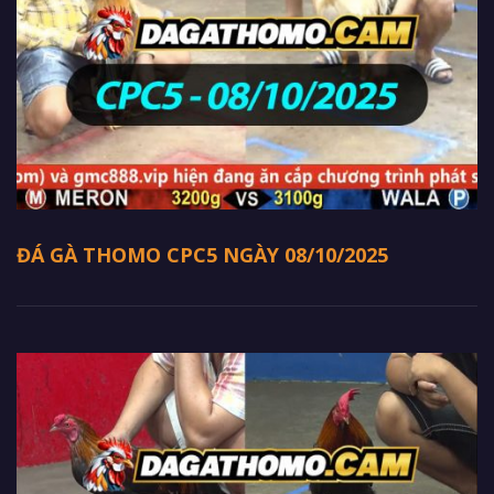
ĐÁ GÀ THOMO CPC5 NGÀY 08/10/2025