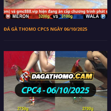
ĐÁ GÀ THOMO CPC5 NGÀY 06/10/2025