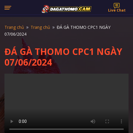
Live Chat
Trang chủ
Trang chủ
ĐÁ GÀ THOMO CPC1 NGÀY
9
9
07/06/2024
ĐÁ GÀ THOMO CPC1 NGÀY
07/06/2024