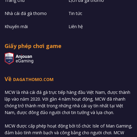
Trang chủ
Lịch đá gà thomo
Nhà cái đá gà thomo
Tin tức
Khuyến mãi
Liên hệ
Giấy phép chơi game
Về
DAGATHOMO.COM
MCW là nhà cái đá gà trực tiếp hàng đầu Việt Nam, được thành
lập vào năm 2020. Với gần 4 năm hoạt động, MCW đã nhanh
chóng trở thành một trong những nhà cái uy tín nhất tại Việt
Nam, được đông đảo người chơi tin tưởng và lựa chọn.
MCW được cấp phép hoạt động bởi tổ chức Isle of Man Gaming,
đảm bảo tính minh bạch và công bằng cho người chơi. MCW