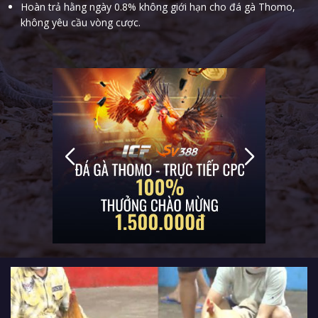
Hoàn trả hằng ngày 0.8% không giới hạn cho đá gà Thomo,
không yêu cầu vòng cược.