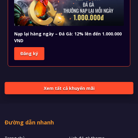
Nạp lại hàng ngày – Đá Gà: 12% lên đến 1.000.000
VND
Đăng ký
Xem tất cả khuyến mãi
Đường dẫn nhanh