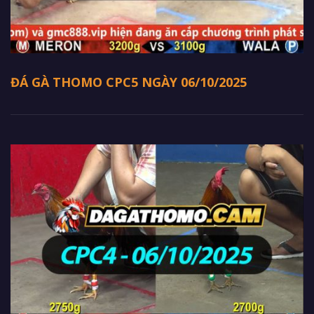
ĐÁ GÀ THOMO CPC5 NGÀY 06/10/2025