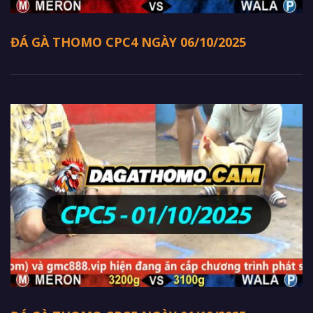
ĐÁ GÀ THOMO CPC4 NGÀY 06/10/2025