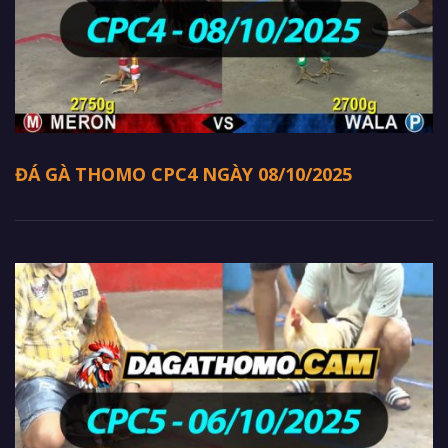
ĐÁ GÀ THOMO CPC4 NGÀY 08/10/2025