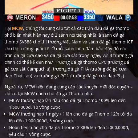
Tại
MCW
, chúng tôi cung cấp tất cả các trận đấu đá gà thomo
phổ biến nhất hiện nay ở 2 sảnh nổi tiếng nhất là sảnh đá gà
thomo SV388 cho thị trường Việt Nam và sảnh đá gà thomo ICF
cho thị trường quốc tế. Ở mỗi sảnh luôn đảm bảo đầy đủ các
trận đá gà cựa dao và đá gà cựa sắt trong ngày, với 3 trường gà
chính có thể kể đến như: Trường đá gà thomo CPC (trường đá
gà cựa sắt Campuchia), trường đá gà THA (trường đá gà cựa
dao Thái Lan) và trường gà PO1 (trường đá gà cựa dao Phi)
Ngoài ra, MCW hiện đang cung cấp các khuyến mãi độc quyền –
chỉ có tại MCW dành cho đá gà Thomo như:
MCW thưởng nạp lần đầu cho đá gà Thomo 100% lên đến
1.500.000đ, 10 vòng cược.
MCW thưởng nạp 1 ngày / 1 lần cho đá gà Thomo 12% tối đa
lên đến 1.000.000đ, 3 vòng cược.
Hoàn tiền tuần cho đá gà Thomo 3.88% lên đến 5.000.000đ,
yêu cầu 1 vòng cược.