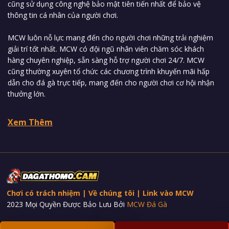
cũng sử dụng công nghệ bảo mật tiên tiến nhất để bảo vệ
thông tin cá nhân của người chơi.
MCW luôn nỗ lực mang đến cho người chơi những trải nghiệm
giải trí tốt nhất. MCW có đội ngũ nhân viên chăm sóc khách
hàng chuyên nghiệp, sẵn sàng hỗ trợ người chơi 24/7. MCW
cũng thường xuyên tổ chức các chương trình khuyến mãi hấp
dẫn cho đá gà trực tiếp, mang đến cho người chơi cơ hội nhận
thưởng lớn.
Xem Thêm
Chơi có trách nhiệm
|
Về chúng tôi
|
Link vào MCW
2023 Mọi Quyền Được Bảo Lưu Bởi
MCW Đá Gà