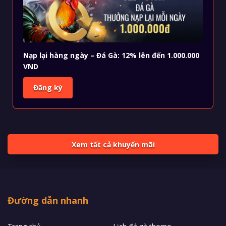
Nạp lại hàng ngày – Đá Gà: 12% lên đến 1.000.000
VND
Đăng ký
Xem tất cả khuyến mãi
Đường dẫn nhanh