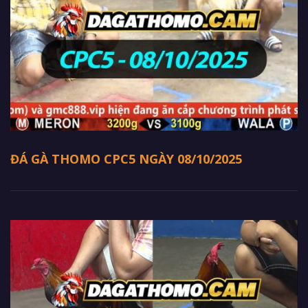
ĐÁ GÀ THOMO CPC5 NGÀY 08/10/2025