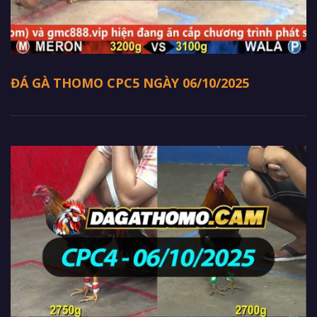
ĐÁ GÀ THOMO CPC5 NGÀY 06/10/2025