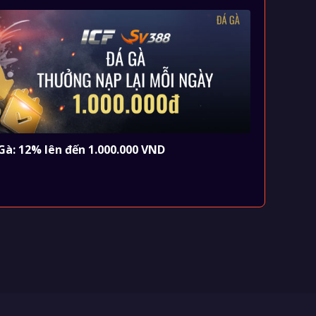
Gà: 12% lên đến 1.000.000 VND