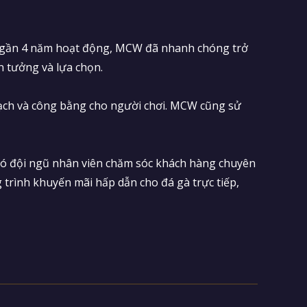
ới gần 4 năm hoạt động, MCW đã nhanh chóng trở
n tưởng và lựa chọn.
ạch và công bằng cho người chơi. MCW cũng sử
có đội ngũ nhân viên chăm sóc khách hàng chuyên
trình khuyến mãi hấp dẫn cho đá gà trực tiếp,