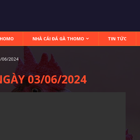
 THOMO
NHÀ CÁI ĐÁ GÀ THOMO
TIN TỨC
/06/2024
GÀY 03/06/2024