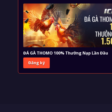
ĐÁ GÀ THOMO 100% Thưởng Nạp Lần Đầu
Đăng ký