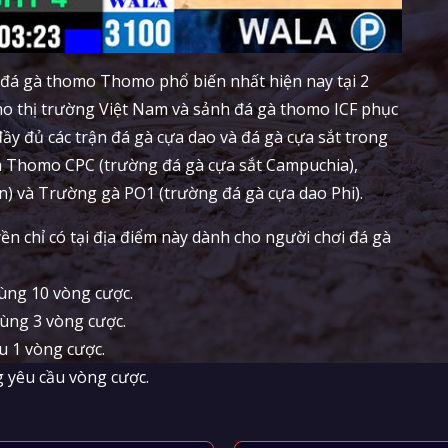
 đá gà thomo Thomo phổ biến nhất hiện nay tại 2
o thị trường Việt Nam và sảnh đá gà thomo ICF phục
ầy đủ các trận đá gà cựa dao và đá gà cựa sắt trong
gà Thomo CPC (trường đá gà cựa sắt Campuchia),
) và Trường gà PO1 (trường đá gà cựa dao Phi).
n chỉ có tại địa điểm này dành cho người chơi đá gà
ùng 10 vòng cược.
ùng 3 vòng cược.
u 1 vòng cược.
 yêu cầu vòng cược.