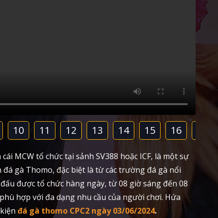
10
11
12
13
14
15
16
17
cái MCW tổ chức tại sảnh SV388 hoặc ICF, là một sự
h đá gà Thomo, đặc biệt là từ các trường đá gà nổi
 đấu được tổ chức hàng ngày, từ 08 giờ sáng đến 08
c, phù hợp với đa dạng nhu cầu của người chơi. Hứa
 kiện
đá gà thomo CPC2 ngày 03/06/2024
.