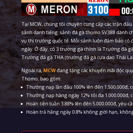
Tại MCW, chúng tôi chuyên cung cấp các trận đấu
sảnh danh tiếng: sảnh đá gà thomo SV388 dành ch
vụ thị trường quốc tế. Mỗi sảnh luôn đảm bảo có đ
ngày. Ở đây, có 3 trường gà chính là Trường đá 
Trường đá gà THA (trường đá gà cựa dao Thái Lan
Ngoài ra,
MCW
đang tặng các khuyến mãi độc quyề
Thomo, bao gồm:
Thưởng nạp lần đầu 100% lên đến 1.500.000đ, c
Thưởng nạp hàng ngày 12% tối đa 1.000.000đ, c
Hoàn tiền tuần 3.88% lên đến 5.000.000đ, yêu cầ
Hoàn trả hằng ngày 0.8% không giới hạn, không