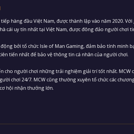
M
c tiếp hàng đầu Việt Nam, được thành lập vào năm 2020. V
 cái uy tín nhất tại Việt Nam, được đông đảo người chơi ti
ộng bởi tổ chức Isle of Man Gaming, đảm bảo tính minh b
ên tiến nhất để bảo vệ thông tin cá nhân của người chơi.
 cho người chơi những trải nghiệm giải trí tốt nhất. MCW 
gười chơi 24/7. MCW cũng thường xuyên tổ chức các chương 
cơ hội nhận thưởng lớn.