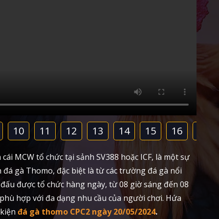
10
11
12
13
14
15
16
17
cái MCW tổ chức tại sảnh SV388 hoặc ICF, là một sự
h đá gà Thomo, đặc biệt là từ các trường đá gà nổi
 đấu được tổ chức hàng ngày, từ 08 giờ sáng đến 08
c, phù hợp với đa dạng nhu cầu của người chơi. Hứa
 kiện
đá gà thomo CPC2 ngày 20/05/2024
.