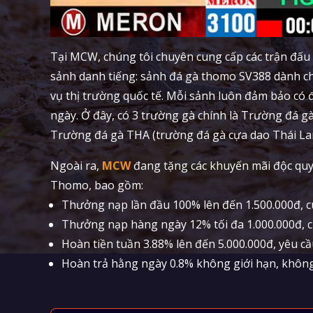
Tại MCW, chúng tôi chuyên cung cấp các trận đấu
sảnh danh tiếng: sảnh đá gà thomo SV388 dành ch
vụ thị trường quốc tế. Mỗi sảnh luôn đảm bảo có đ
ngày. Ở đây, có 3 trường gà chính là Trường đá 
Trường đá gà THA (trường đá gà cựa dao Thái Lan
Ngoài ra,
MCW
đang tặng các khuyến mãi độc quyề
Thomo, bao gồm:
Thưởng nạp lần đầu 100% lên đến 1.500.000đ, c
Thưởng nạp hàng ngày 12% tối đa 1.000.000đ, c
Hoàn tiền tuần 3.88% lên đến 5.000.000đ, yêu cầ
Hoàn trả hằng ngày 0.8% không giới hạn, không