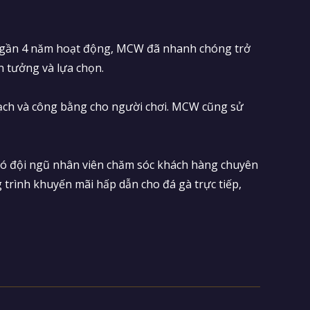
ới gần 4 năm hoạt động, MCW đã nhanh chóng trở
n tưởng và lựa chọn.
ạch và công bằng cho người chơi. MCW cũng sử
có đội ngũ nhân viên chăm sóc khách hàng chuyên
trình khuyến mãi hấp dẫn cho đá gà trực tiếp,