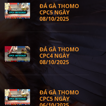
ĐÁ GÀ THOMO
CPC5 NGÀY
08/10/2025
ĐÁ GÀ THOMO
CPC4 NGÀY
08/10/2025
18
19
20
21
22
23
24
25
ĐÁ GÀ THOMO
CPC5 NGÀY
06/10/2025