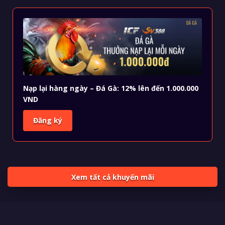
Nạp lại hàng ngày – Đá Gà: 12% lên đến 1.000.000
VND
Đăng ký
Xem tất cả khuyến mãi