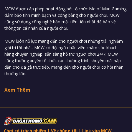
MCW được cấp phép hoạt động bởi tổ chức Isle of Man Gaming,
đảm bảo tính minh bạch và công bằng cho người chơi. MCW
cũng sử dụng công nghệ bảo mật tiên tiến nhất để bảo vệ
thông tin cá nhân của người chơi.
MCW luôn nỗ lực mang đến cho người chơi những trải nghiệm
giải trí tốt nhất. MCW có đội ngũ nhân viên chăm sóc khách
hàng chuyên nghiệp, sẵn sàng hỗ trợ người chơi 24/7. MCW
cũng thường xuyên tổ chức các chương trình khuyến mãi hấp
dẫn cho đá gà trực tiếp, mang đến cho người chơi cơ hội nhận
thưởng lớn.
Xem Thêm
Chơi có trách nhiệm
|
Về chúng tôi
|
Link vào MCW