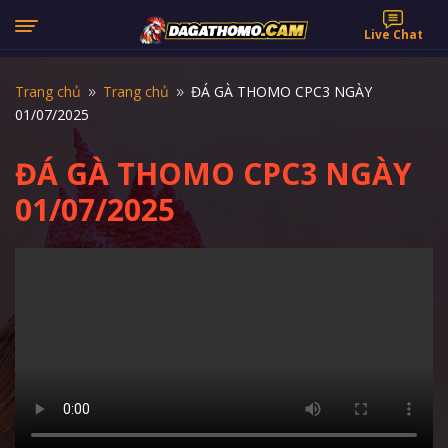
Live Chat
Trang chủ
Trang chủ
ĐÁ GÀ THOMO CPC3 NGÀY
9
9
01/07/2025
ĐÁ GÀ THOMO CPC3 NGÀY
01/07/2025