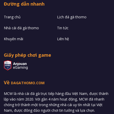
Đường dẫn nhanh
Trang chủ
Lịch đá gà thomo
Nhà cái đá gà thomo
Tin tức
Khuyến mãi
Liên hệ
Giấy phép chơi game
Về
DAGATHOMO.COM
MCW là nhà cái đá gà trực tiếp hàng đầu Việt Nam, được thành
lập vào năm 2020. Với gần 4 năm hoạt động, MCW đã nhanh
chóng trở thành một trong những nhà cái uy tín nhất tại Việt
Nam, được đông đảo người chơi tin tưởng và lựa chọn.