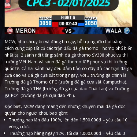
MCW, nhà cái uy tín và đáng tin cậy, hỗ trợ người chơi bằng
cách cung cấp tất cả các trận đấu đá gà thomo Thomo phổ biến
nhất tại 2 sảnh nổi tiếng: sảnh đá gà thomo SV388 phục vụ thị
trường Việt Nam và sảnh đá gà thomo ICF phục vụ thị trường
quốc tế. Cả hai sảnh này đều đảm bảo có đầy đủ các trận đá gà
cựa dao và đá gà cựa sắt trong ngày, với 3 trường gà chính là
Trường đá gà Thomo CPC (trường đá gà cựa sắt Campuchia),
Trường đá gà THA (trường đá gà cựa dao Thái Lan) và Trường
gà PO1 (trường đá gà cựa dao Phi).
Đặc biệt, MCW đang mang đến những khuyến mãi đá gà độc
quyền cho người chơi, bao gồm:
Thưởng nạp lần đầu 100%, lên đến 1.500.000đ – yêu cầu 10
vòng cược.
Thưởng nạp hàng ngày 12%, tối đa 1.000.000đ – yêu cầu 3