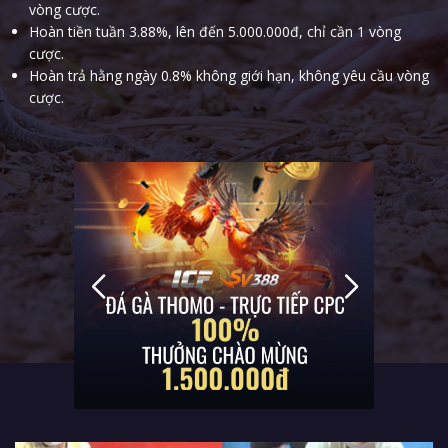
vòng cược.
Hoàn tiền tuần 3.88%, lên đến 5.000.000đ, chỉ cần 1 vòng
cược.
Hoàn trả hằng ngày 0.8% không giới hạn, không yêu cầu vòng
cược.