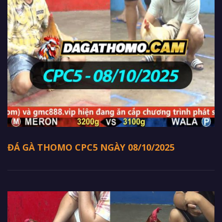
ĐÁ GÀ THOMO CPC5 NGÀY 08/10/2025