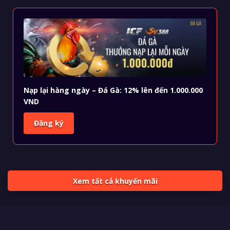
Nạp lại hàng ngày – Đá Gà: 12% lên đến 1.000.000
VND
Đăng ký
Xem tất cả khuyến mãi