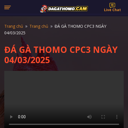
Live Chat
Trang chủ
Trang chủ
ĐÁ GÀ THOMO CPC3 NGÀY
9
9
04/03/2025
ĐÁ GÀ THOMO CPC3 NGÀY
04/03/2025