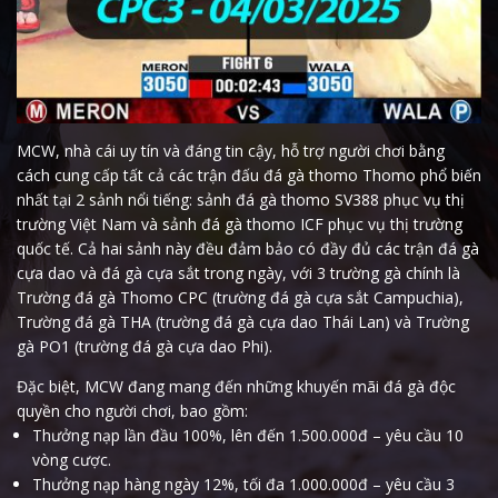
MCW, nhà cái uy tín và đáng tin cậy, hỗ trợ người chơi bằng
cách cung cấp tất cả các trận đấu đá gà thomo Thomo phổ biến
nhất tại 2 sảnh nổi tiếng: sảnh đá gà thomo SV388 phục vụ thị
trường Việt Nam và sảnh đá gà thomo ICF phục vụ thị trường
quốc tế. Cả hai sảnh này đều đảm bảo có đầy đủ các trận đá gà
cựa dao và đá gà cựa sắt trong ngày, với 3 trường gà chính là
Trường đá gà Thomo CPC (trường đá gà cựa sắt Campuchia),
Trường đá gà THA (trường đá gà cựa dao Thái Lan) và Trường
gà PO1 (trường đá gà cựa dao Phi).
Đặc biệt, MCW đang mang đến những khuyến mãi đá gà độc
quyền cho người chơi, bao gồm:
Thưởng nạp lần đầu 100%, lên đến 1.500.000đ – yêu cầu 10
vòng cược.
Thưởng nạp hàng ngày 12%, tối đa 1.000.000đ – yêu cầu 3