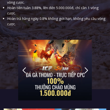
vòng cược.
Hoàn tiền tuần 3.88%, lên đến 5.000.000đ, chỉ cần 1 vòng
cược.
Hoàn trả hằng ngày 0.8% không giới hạn, không yêu cầu vòng
cược.