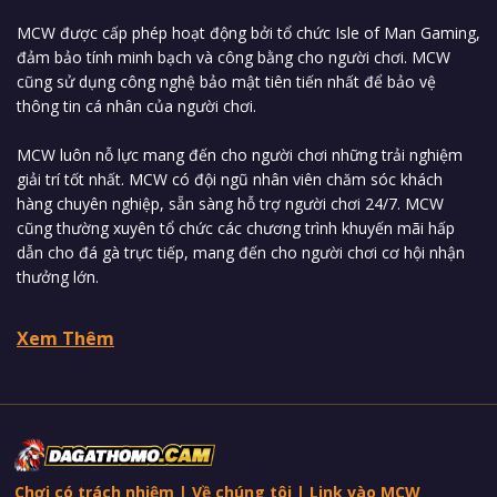
MCW được cấp phép hoạt động bởi tổ chức Isle of Man Gaming,
đảm bảo tính minh bạch và công bằng cho người chơi. MCW
cũng sử dụng công nghệ bảo mật tiên tiến nhất để bảo vệ
thông tin cá nhân của người chơi.
MCW luôn nỗ lực mang đến cho người chơi những trải nghiệm
giải trí tốt nhất. MCW có đội ngũ nhân viên chăm sóc khách
hàng chuyên nghiệp, sẵn sàng hỗ trợ người chơi 24/7. MCW
cũng thường xuyên tổ chức các chương trình khuyến mãi hấp
dẫn cho đá gà trực tiếp, mang đến cho người chơi cơ hội nhận
thưởng lớn.
Xem Thêm
Chơi có trách nhiệm
|
Về chúng tôi
|
Link vào MCW