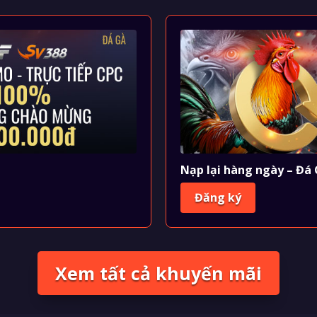
Nạp lại hàng ngày – Đá 
Đăng ký
Xem tất cả khuyến mãi