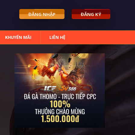
ĐĂNG NHẬP
ĐĂNG KÝ
KHUYẾN MÃI
LIÊN HỆ