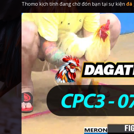
Thomo kịch tính đang chờ đón bạn tại sự kiện
đá