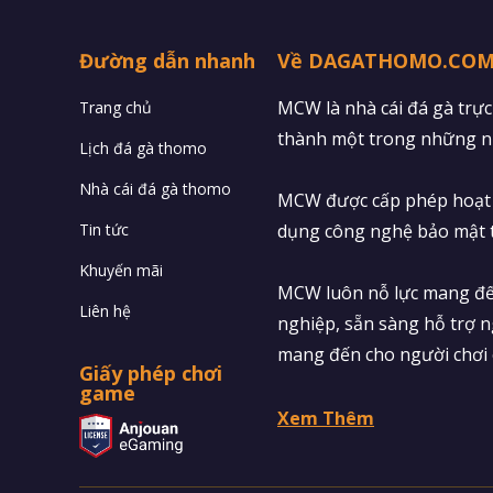
Đường dẫn nhanh
Về
DAGATHOMO.CO
MCW là nhà cái đá gà trự
Trang chủ
thành một trong những nhà
Lịch đá gà thomo
Nhà cái đá gà thomo
MCW được cấp phép hoạt đ
Tin tức
dụng công nghệ bảo mật ti
Khuyến mãi
MCW luôn nỗ lực mang đến
Liên hệ
nghiệp, sẵn sàng hỗ trợ n
mang đến cho người chơi 
Giấy phép chơi
game
Xem Thêm