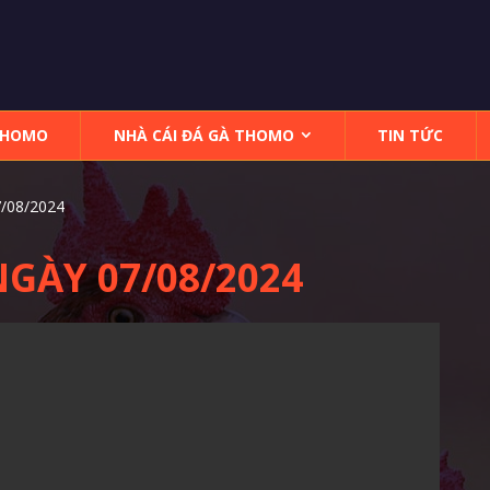
 THOMO
NHÀ CÁI ĐÁ GÀ THOMO
TIN TỨC
/08/2024
GÀY 07/08/2024