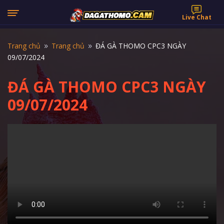
Live Chat
Trang chủ
Trang chủ
ĐÁ GÀ THOMO CPC3 NGÀY
9
9
09/07/2024
ĐÁ GÀ THOMO CPC3 NGÀY
09/07/2024