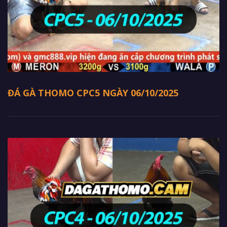
ĐÁ GÀ THOMO CPC5 NGÀY 06/10/2025