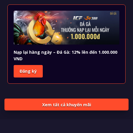
Nạp lại hàng ngày – Đá Gà: 12% lên đến 1.000.000
VND
Đăng ký
Xem tất cả khuyến mãi