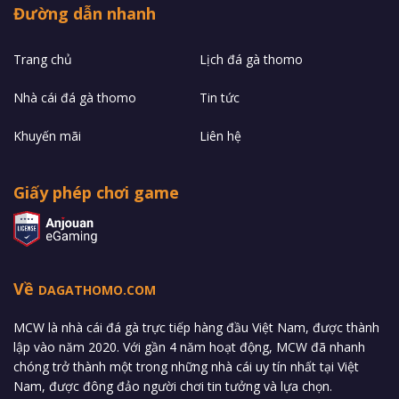
Đường dẫn nhanh
Trang chủ
Lịch đá gà thomo
Nhà cái đá gà thomo
Tin tức
Khuyến mãi
Liên hệ
Giấy phép chơi game
Về
DAGATHOMO.COM
MCW là nhà cái đá gà trực tiếp hàng đầu Việt Nam, được thành
lập vào năm 2020. Với gần 4 năm hoạt động, MCW đã nhanh
chóng trở thành một trong những nhà cái uy tín nhất tại Việt
Nam, được đông đảo người chơi tin tưởng và lựa chọn.