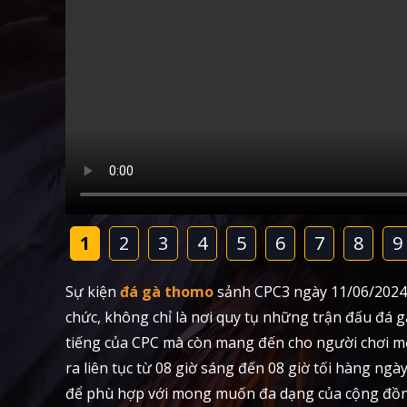
1
2
3
4
5
6
7
8
9
Sự kiện
đá gà thomo
sảnh CPC3 ngày 11/06/2024 
chức, không chỉ là nơi quy tụ những trận đấu đá
tiếng của CPC mà còn mang đến cho người chơi một
ra liên tục từ 08 giờ sáng đến 08 giờ tối hàng ngà
để phù hợp với mong muốn đa dạng của cộng đồng