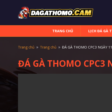
TRANG CHỦ
LỊCH ĐÁ GÀ
Trang chủ
Trang chủ
ĐÁ GÀ THOMO CPC3 NGÀY 11
9
9
ĐÁ GÀ THOMO CPC3 N