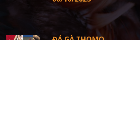
ĐÁ GÀ THOMO
CPC4 NGÀY
06/10/2025
ĐÁ GÀ THOMO
CPC5 NGÀY
01/10/2025