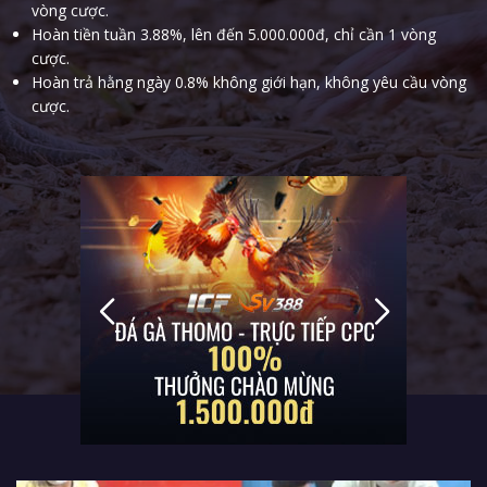
vòng cược.
Hoàn tiền tuần 3.88%, lên đến 5.000.000đ, chỉ cần 1 vòng
cược.
Hoàn trả hằng ngày 0.8% không giới hạn, không yêu cầu vòng
cược.