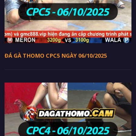
ĐÁ GÀ THOMO CPC5 NGÀY 06/10/2025