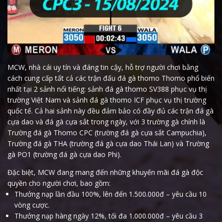
MCW, nhà cái uy tín và đáng tin cậy, hỗ trợ người chơi bằng
cách cung cấp tất cả các trận đấu đá gà thomo Thomo phổ biến
nhất tại 2 sảnh nổi tiếng: sảnh đá gà thomo SV388 phục vụ thị
trường Việt Nam và sảnh đá gà thomo ICF phục vụ thị trường
quốc tế. Cả hai sảnh này đều đảm bảo có đầy đủ các trận đá gà
cựa dao và đá gà cựa sắt trong ngày, với 3 trường gà chính là
Trường đá gà Thomo CPC (trường đá gà cựa sắt Campuchia),
Trường đá gà THA (trường đá gà cựa dao Thái Lan) và Trường
gà PO1 (trường đá gà cựa dao Phi).
Đặc biệt, MCW đang mang đến những khuyến mãi đá gà độc
quyền cho người chơi, bao gồm:
Thưởng nạp lần đầu 100%, lên đến 1.500.000đ – yêu cầu 10
vòng cược.
Thưởng nạp hàng ngày 12%, tối đa 1.000.000đ – yêu cầu 3