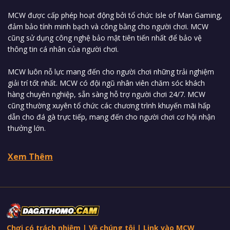
MCW được cấp phép hoạt động bởi tổ chức Isle of Man Gaming,
đảm bảo tính minh bạch và công bằng cho người chơi. MCW
cũng sử dụng công nghệ bảo mật tiên tiến nhất để bảo vệ
thông tin cá nhân của người chơi.
MCW luôn nỗ lực mang đến cho người chơi những trải nghiệm
giải trí tốt nhất. MCW có đội ngũ nhân viên chăm sóc khách
hàng chuyên nghiệp, sẵn sàng hỗ trợ người chơi 24/7. MCW
cũng thường xuyên tổ chức các chương trình khuyến mãi hấp
dẫn cho đá gà trực tiếp, mang đến cho người chơi cơ hội nhận
thưởng lớn.
Xem Thêm
Chơi có trách nhiệm
|
Về chúng tôi
|
Link vào MCW