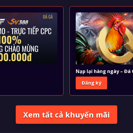
Nạp lại hàng ngày – Đá 
Đăng ký
Xem tất cả khuyến mãi