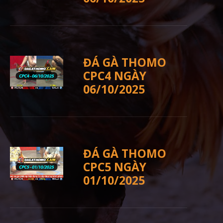
ĐÁ GÀ THOMO
CPC4 NGÀY
06/10/2025
ĐÁ GÀ THOMO
CPC5 NGÀY
01/10/2025