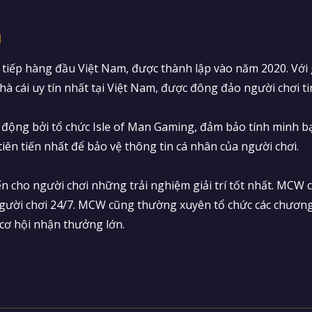
M
c tiếp hàng đầu Việt Nam, được thành lập vào năm 2020. V
 cái uy tín nhất tại Việt Nam, được đông đảo người chơi ti
ộng bởi tổ chức Isle of Man Gaming, đảm bảo tính minh b
ên tiến nhất để bảo vệ thông tin cá nhân của người chơi.
 cho người chơi những trải nghiệm giải trí tốt nhất. MCW 
gười chơi 24/7. MCW cũng thường xuyên tổ chức các chương 
cơ hội nhận thưởng lớn.