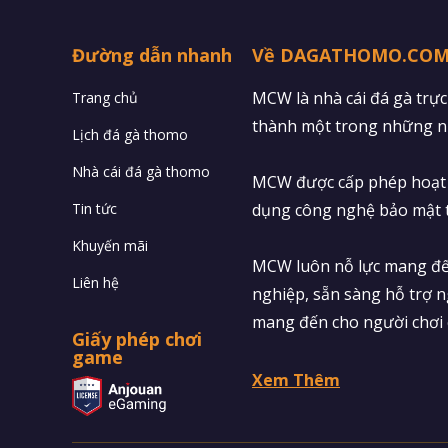
Đường dẫn nhanh
Về
DAGATHOMO.CO
MCW là nhà cái đá gà trự
Trang chủ
thành một trong những nhà
Lịch đá gà thomo
Nhà cái đá gà thomo
MCW được cấp phép hoạt đ
Tin tức
dụng công nghệ bảo mật ti
Khuyến mãi
MCW luôn nỗ lực mang đến
Liên hệ
nghiệp, sẵn sàng hỗ trợ n
mang đến cho người chơi 
Giấy phép chơi
game
Xem Thêm