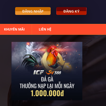
ĐĂNG NHẬP
ĐĂNG KÝ
KHUYẾN MÃI
LIÊN HỆ