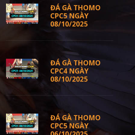
ĐÁ GÀ THOMO
CPC5 NGÀY
08/10/2025
ĐÁ GÀ THOMO
CPC4 NGÀY
08/10/2025
18
ĐÁ GÀ THOMO
CPC5 NGÀY
06/10/2025