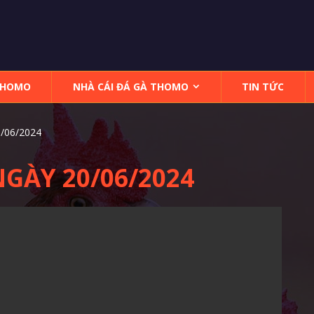
 THOMO
NHÀ CÁI ĐÁ GÀ THOMO
TIN TỨC
/06/2024
GÀY 20/06/2024