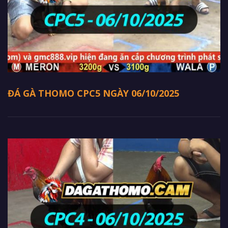
ĐÁ GÀ THOMO CPC5 NGÀY 06/10/2025