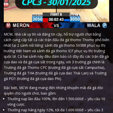
MCW, nhà cái uy tín và đáng tin cậy, hỗ trợ người chơi bằng
cách cung cấp tất cả các trận đấu đá gà thomo Thomo phổ biến
nhất tại 2 sảnh nổi tiếng: sảnh đá gà thomo SV388 phục vụ thị
trường Việt Nam và sảnh đá gà thomo ICF phục vụ thị trường
quốc tế. Cả hai sảnh này đều đảm bảo có đầy đủ các trận đá gà
cựa dao và đá gà cựa sắt trong ngày, với 3 trường gà chính là
Trường đá gà Thomo CPC (trường đá gà cựa sắt Campuchia),
Trường đá gà THA (trường đá gà cựa dao Thái Lan) và Trường
gà PO1 (trường đá gà cựa dao Phi).
Đặc biệt, MCW đang mang đến những khuyến mãi đá gà độc
quyền cho người chơi, bao gồm:
Thưởng nạp lần đầu 100%, lên đến 1.500.000đ – yêu cầu 10
vòng cược.
Thưởng nạp hàng ngày 12%, tối đa 1.000.000đ – yêu cầu 3