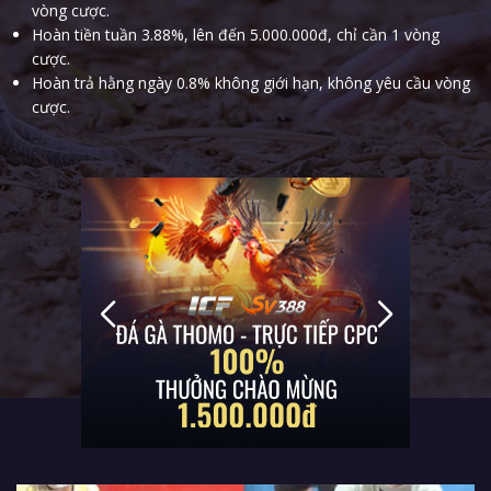
vòng cược.
Hoàn tiền tuần 3.88%, lên đến 5.000.000đ, chỉ cần 1 vòng
cược.
Hoàn trả hằng ngày 0.8% không giới hạn, không yêu cầu vòng
cược.