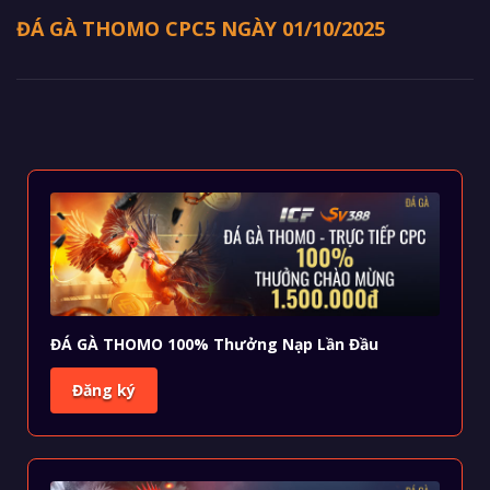
ĐÁ GÀ THOMO CPC5 NGÀY 01/10/2025
ĐÁ GÀ THOMO 100% Thưởng Nạp Lần Đầu
Đăng ký