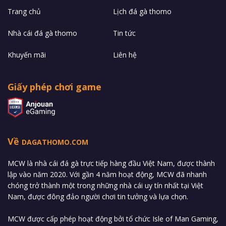
Trang chủ
Lịch đá gà thomo
Nhà cái đá gà thomo
Tin tức
Khuyến mãi
Liên hệ
Giấy phép chơi game
Về
DAGATHOMO.COM
MCW là nhà cái đá gà trực tiếp hàng đầu Việt Nam, được thành
lập vào năm 2020. Với gần 4 năm hoạt động, MCW đã nhanh
chóng trở thành một trong những nhà cái uy tín nhất tại Việt
Nam, được đông đảo người chơi tin tưởng và lựa chọn.
MCW được cấp phép hoạt động bởi tổ chức Isle of Man Gaming,