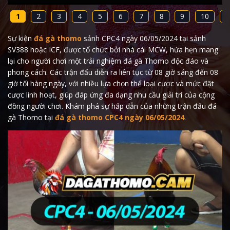
1
2
3
4
5
6
7
8
9
10
1
Sự kiện
đá gà thomo
sảnh CPC4 ngày 06/05/2024 tại sảnh
SV388 hoặc ICF, được tổ chức bởi nhà cái MCW, hứa hẹn mang
lại cho người chơi một trải nghiệm đá gà Thomo độc đáo và
phong cách. Các trận đấu diễn ra liên tục từ 08 giờ sáng đến 08
giờ tối hàng ngày, với nhiều lựa chọn thể loại cược và mức đặt
cược linh hoạt, giúp đáp ứng đa dạng nhu cầu giải trí của cộng
đồng người chơi. Khám phá sự hấp dẫn của những trận đấu đá
gà Thomo tại
đá gà thomo CPC4 ngày 06/05/2024
.