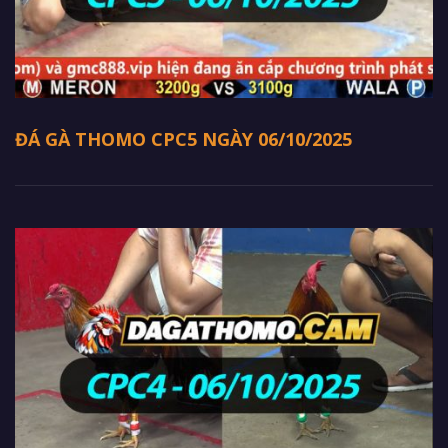
ĐÁ GÀ THOMO CPC5 NGÀY 06/10/2025