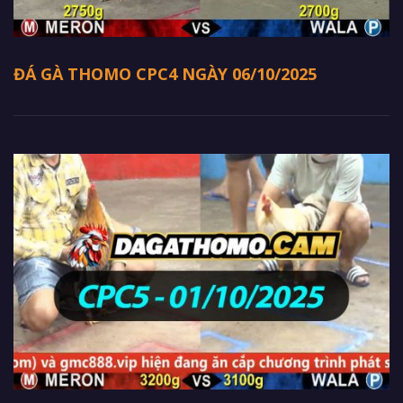
ĐÁ GÀ THOMO CPC4 NGÀY 06/10/2025