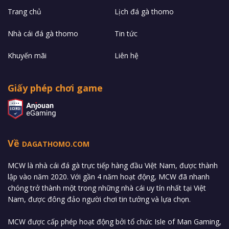
Trang chủ
Lịch đá gà thomo
Nhà cái đá gà thomo
Tin tức
Khuyến mãi
Liên hệ
Giấy phép chơi game
Về
DAGATHOMO.COM
MCW là nhà cái đá gà trực tiếp hàng đầu Việt Nam, được thành
lập vào năm 2020. Với gần 4 năm hoạt động, MCW đã nhanh
chóng trở thành một trong những nhà cái uy tín nhất tại Việt
Nam, được đông đảo người chơi tin tưởng và lựa chọn.
MCW được cấp phép hoạt động bởi tổ chức Isle of Man Gaming,