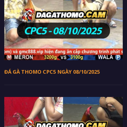
ĐÁ GÀ THOMO CPC5 NGÀY 08/10/2025