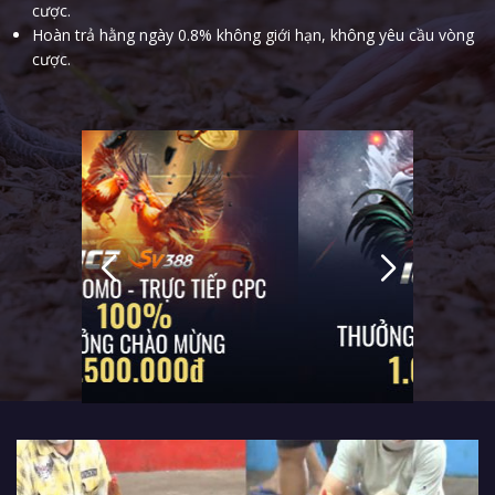
cược.
Hoàn trả hằng ngày 0.8% không giới hạn, không yêu cầu vòng
cược.