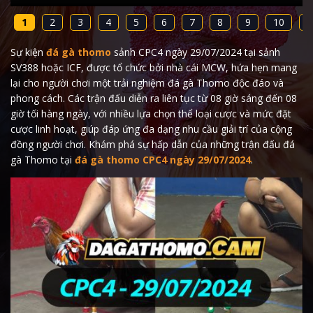
1
2
3
4
5
6
7
8
9
10
1
Sự kiện
đá gà thomo
sảnh CPC4 ngày 29/07/2024 tại sảnh
SV388 hoặc ICF, được tổ chức bởi nhà cái MCW, hứa hẹn mang
lại cho người chơi một trải nghiệm đá gà Thomo độc đáo và
phong cách. Các trận đấu diễn ra liên tục từ 08 giờ sáng đến 08
giờ tối hàng ngày, với nhiều lựa chọn thể loại cược và mức đặt
cược linh hoạt, giúp đáp ứng đa dạng nhu cầu giải trí của cộng
đồng người chơi. Khám phá sự hấp dẫn của những trận đấu đá
gà Thomo tại
đá gà thomo CPC4 ngày 29/07/2024
.