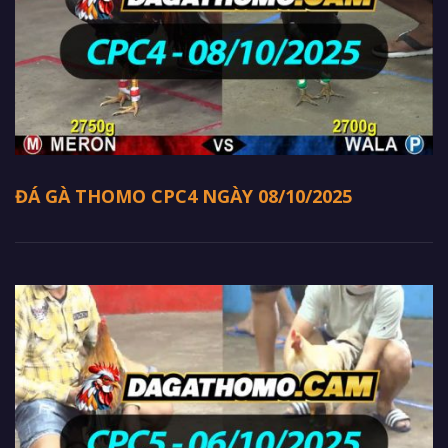
ĐÁ GÀ THOMO CPC4 NGÀY 08/10/2025