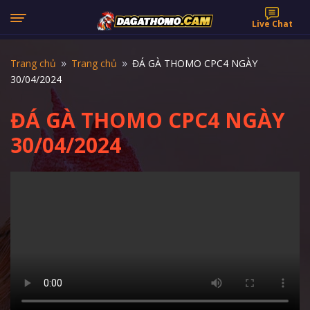
Live Chat
Trang chủ
Trang chủ
ĐÁ GÀ THOMO CPC4 NGÀY
9
9
30/04/2024
ĐÁ GÀ THOMO CPC4 NGÀY
30/04/2024