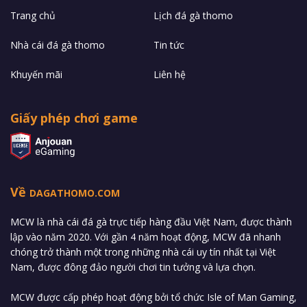
Trang chủ
Lịch đá gà thomo
Nhà cái đá gà thomo
Tin tức
Khuyến mãi
Liên hệ
Giấy phép chơi game
Về
DAGATHOMO.COM
MCW là nhà cái đá gà trực tiếp hàng đầu Việt Nam, được thành
lập vào năm 2020. Với gần 4 năm hoạt động, MCW đã nhanh
chóng trở thành một trong những nhà cái uy tín nhất tại Việt
Nam, được đông đảo người chơi tin tưởng và lựa chọn.
MCW được cấp phép hoạt động bởi tổ chức Isle of Man Gaming,