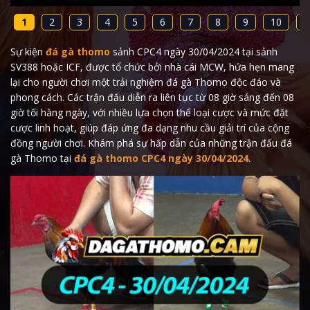
1
2
3
4
5
6
7
8
9
10
1
Sự kiện
đá gà thomo
sảnh CPC4 ngày 30/04/2024 tại sảnh
SV388 hoặc ICF, được tổ chức bởi nhà cái MCW, hứa hẹn mang
lại cho người chơi một trải nghiệm đá gà Thomo độc đáo và
phong cách. Các trận đấu diễn ra liên tục từ 08 giờ sáng đến 08
giờ tối hàng ngày, với nhiều lựa chọn thể loại cược và mức đặt
cược linh hoạt, giúp đáp ứng đa dạng nhu cầu giải trí của cộng
đồng người chơi. Khám phá sự hấp dẫn của những trận đấu đá
gà Thomo tại
đá gà thomo CPC4 ngày 30/04/2024
.