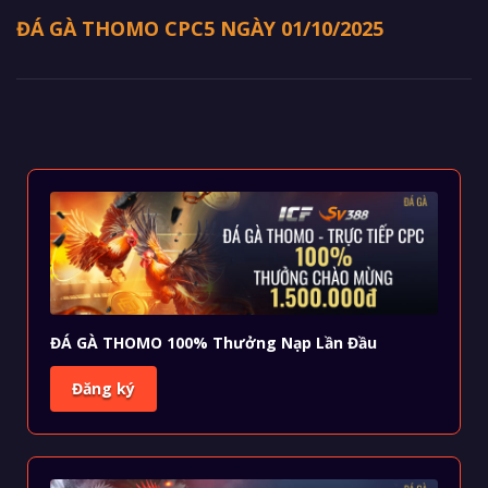
ĐÁ GÀ THOMO CPC5 NGÀY 01/10/2025
ĐÁ GÀ THOMO 100% Thưởng Nạp Lần Đầu
Đăng ký