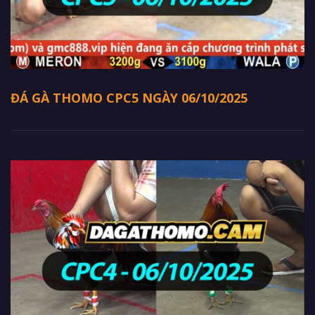
ĐÁ GÀ THOMO CPC5 NGÀY 06/10/2025