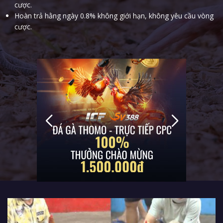
cược.
Hoàn trả hằng ngày 0.8% không giới hạn, không yêu cầu vòng
cược.