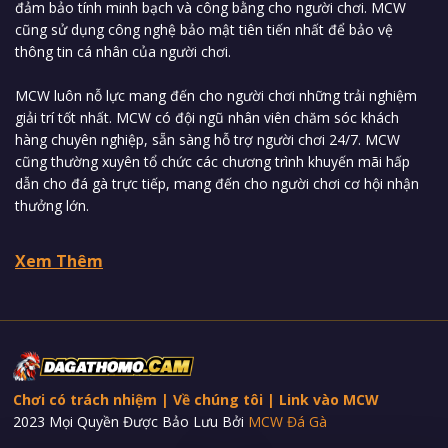
đảm bảo tính minh bạch và công bằng cho người chơi. MCW
cũng sử dụng công nghệ bảo mật tiên tiến nhất để bảo vệ
thông tin cá nhân của người chơi.
MCW luôn nỗ lực mang đến cho người chơi những trải nghiệm
giải trí tốt nhất. MCW có đội ngũ nhân viên chăm sóc khách
hàng chuyên nghiệp, sẵn sàng hỗ trợ người chơi 24/7. MCW
cũng thường xuyên tổ chức các chương trình khuyến mãi hấp
dẫn cho đá gà trực tiếp, mang đến cho người chơi cơ hội nhận
thưởng lớn.
Xem Thêm
Chơi có trách nhiệm
|
Về chúng tôi
|
Link vào MCW
2023 Mọi Quyền Được Bảo Lưu Bởi
MCW Đá Gà