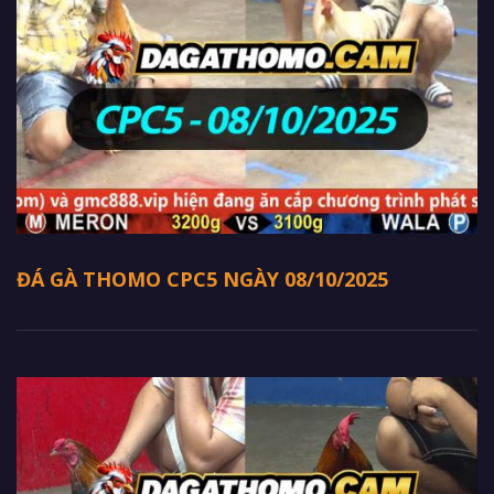
ĐÁ GÀ THOMO CPC5 NGÀY 08/10/2025